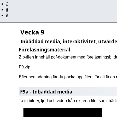
7
8
9
Vecka 9
Inbäddad media, interaktivitet, utvärd
Föreläsningsmaterial
Zip-filen innehåll pdf-dokument med föreläsningsbi
F9.zip
Efter nedladdning får du packa upp filen, för att få e
F9a - Inbäddad media
Ta in bilder, ljud och video från extrena filer samt bäd