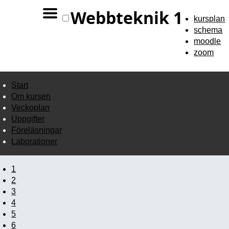
Webbteknik 1
kursplan
schema
moodle
zoom
Start
Om kursen
Veckoplan
Uppgifter
Föreläsningar
Laborationer
1
2
3
4
5
6