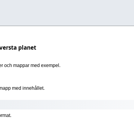
versta planet
lder och mappar med exempel.
n mapp med innehållet.
ormat.