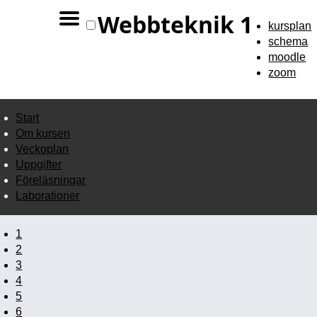
Webbteknik 1
kursplan
schema
moodle
zoom
Start
Om kursen
Veckoplan
Uppgifter
Föreläsningar
Laborationer
1
2
3
4
5
6