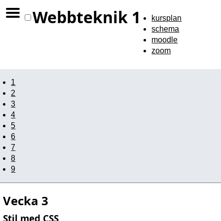
Webbteknik 1
kursplan
schema
moodle
zoom
1
2
3
4
5
6
7
8
9
Vecka 3
Stil med CSS