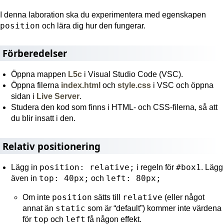
I denna laboration ska du experimentera med egenskapen
position
och lära dig hur den fungerar.
Förberedelser
Öppna mappen
L5c
i Visual Studio Code (VSC).
Öppna filerna
index.html
och
style.css
i VSC och öppna
sidan i
Live Server
.
Studera den kod som finns i HTML- och CSS-filerna, så att
du blir insatt i den.
Relativ positionering
position: relative;
#box1
Lägg in
i regeln för
. Lägg
top: 40px;
left: 80px;
även in
och
position
relative
Om inte
sätts till
(eller något
static
annat än
som är “default”) kommer inte värdena
top
left
för
och
få någon effekt.