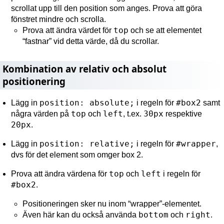
scrollat upp till den position som anges. Prova att göra
fönstret mindre och scrolla.
top
Prova att ändra värdet för
och se att elementet
“fastnar” vid detta värde, då du scrollar.
Kombination av relativ och absolut
positionering
position: absolute;
#box2
Lägg in
i regeln för
samt
top
left
30px
några värden på
och
, t.ex.
respektive
20px
.
position: relative;
#wrapper
Lägg in
i regeln för
,
dvs för det element som omger box 2.
top
left
Prova att ändra värdena för
och
i regeln för
#box2
.
Positioneringen sker nu inom “wrapper”-elementet.
bottom
right
Även här kan du också använda
och
.