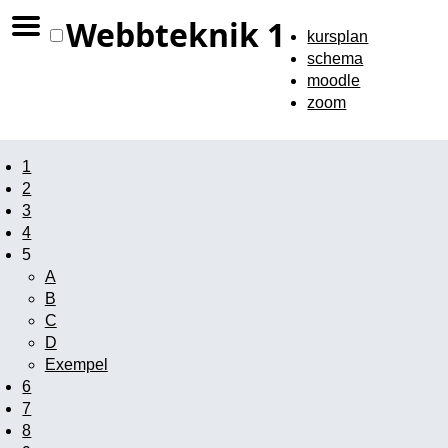
Webbteknik 1
kursplan
schema
moodle
zoom
1
2
3
4
5
A
B
C
D
Exempel
6
7
8