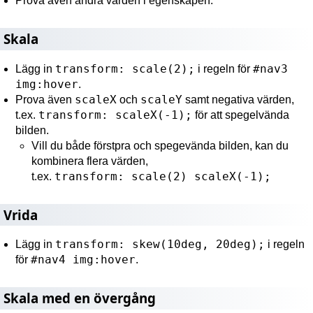
Prova även andra värden i egenskapen.
Skala
transform: scale(2);
#nav3
Lägg in
i regeln för
img:hover
.
scaleX
scaleY
Prova även
och
samt negativa värden,
transform: scaleX(-1);
t.ex.
för att spegelvända
bilden.
Vill du både förstpra och spegevända bilden, kan du
kombinera flera värden,
transform: scale(2) scaleX(-1);
t.ex.
Vrida
transform: skew(10deg, 20deg);
Lägg in
i regeln
#nav4 img:hover
för
.
Skala med en övergång