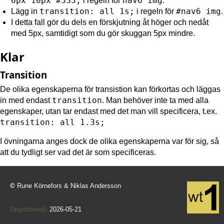
6px 10px #333;
nav6 img
i regeln för
.
transition: all 1s;
#nav6 img
Lägg in
i regeln för
.
I detta fall gör du dels en förskjutning åt höger och nedåt
med 5px, samtidigt som du gör skuggan 5px mindre.
Klar
Transition
De olika egenskaperna för transistion kan förkortas och läggas
transition
in med endast
. Man behöver inte ta med alla
egenskaper, utan tar endast med det man vill specificera, t.ex.
transition: all 1.3s;
I övningarna anges dock de olika egenskaperna var för sig, så
att du tydligt ser vad det är som specificeras.
©
Rune Körnefors & Niklas Andersson
Uppdaterad:
2026-05-21