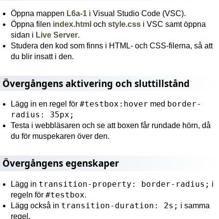
Öppna mappen
L6a-1
i Visual Studio Code (VSC).
Öppna filen
index.html
och
style.css
i VSC samt öppna
sidan i
Live Server
.
Studera den kod som finns i HTML- och CSS-filerna, så att
du blir insatt i den.
Övergångens aktivering och sluttillstånd
#testbox:hover
border-
Lägg in en regel för
med
radius: 35px;
Testa i webbläsaren och se att boxen får rundade hörn, då
du för muspekaren över den.
Övergångens egenskaper
transition-property: border-radius;
Lägg in
i
#testbox
regeln för
.
transition-duration: 2s;
Lägg också in
i samma
regel.