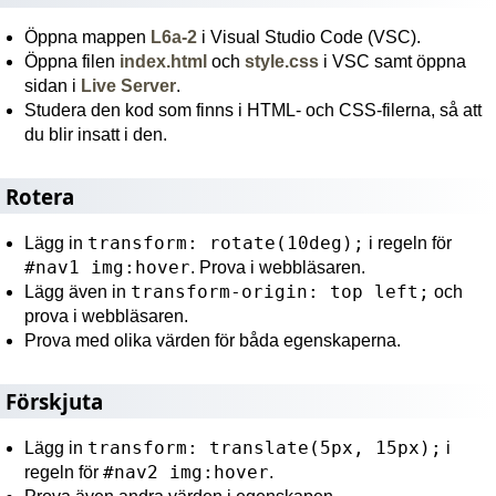
Öppna mappen
L6a-2
i Visual Studio Code (VSC).
Öppna filen
index.html
och
style.css
i VSC samt öppna
sidan i
Live Server
.
Studera den kod som finns i HTML- och CSS-filerna, så att
du blir insatt i den.
Rotera
transform: rotate(10deg);
Lägg in
i regeln för
#nav1 img:hover
. Prova i webbläsaren.
transform-origin: top left;
Lägg även in
och
prova i webbläsaren.
Prova med olika värden för båda egenskaperna.
Förskjuta
transform: translate(5px, 15px);
Lägg in
i
#nav2 img:hover
regeln för
.