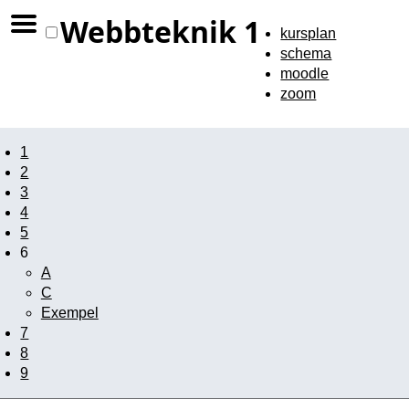
Webbteknik 1
kursplan
schema
moodle
zoom
1
2
3
4
5
6
A
C
Exempel
7
8
9