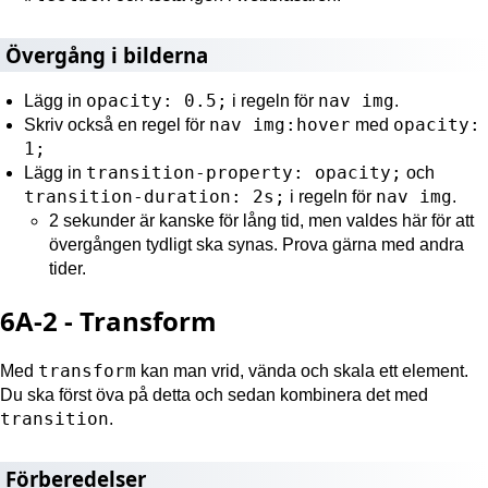
Övergång i bilderna
opacity: 0.5;
nav img
Lägg in
i regeln för
.
nav img:hover
opacity:
Skriv också en regel för
med
1;
transition-property: opacity;
Lägg in
och
transition-duration: 2s;
nav img
i regeln för
.
2 sekunder är kanske för lång tid, men valdes här för att
övergången tydligt ska synas. Prova gärna med andra
tider.
6A-2 - Transform
transform
Med
kan man vrid, vända och skala ett element.
Du ska först öva på detta och sedan kombinera det med
transition
.
Förberedelser