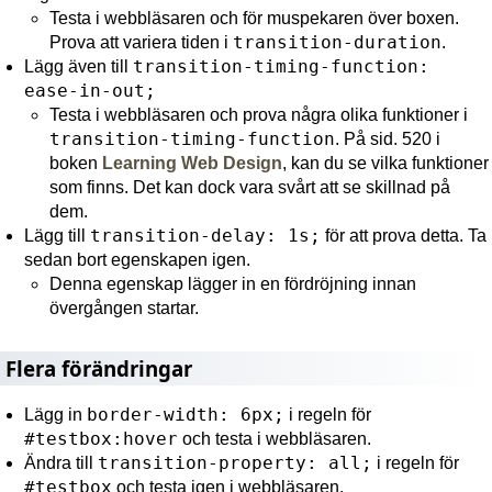
Testa i webbläsaren och för muspekaren över boxen.
transition-duration
Prova att variera tiden i
.
transition-timing-function:
Lägg även till
ease-in-out;
Testa i webbläsaren och prova några olika funktioner i
transition-timing-function
. På sid. 520 i
boken
Learning Web Design
, kan du se vilka funktioner
som finns. Det kan dock vara svårt att se skillnad på
dem.
transition-delay: 1s;
Lägg till
för att prova detta. Ta
sedan bort egenskapen igen.
Denna egenskap lägger in en fördröjning innan
övergången startar.
Flera förändringar
border-width: 6px;
Lägg in
i regeln för
#testbox:hover
och testa i webbläsaren.
transition-property: all;
Ändra till
i regeln för
#testbox
och testa igen i webbläsaren.