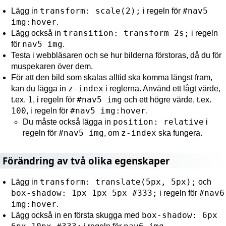
transform: scale(2);
#nav5
Lägg in
i regeln för
img:hover
.
transition: transform 2s;
Lägg också in
i regeln
nav5 img
för
.
Testa i webbläsaren och se hur bilderna förstoras, då du för
muspekaren över dem.
För att den bild som skalas alltid ska komma längst fram,
z-index
kan du lägga in
i reglerna. Använd ett lågt värde,
1
#nav5 img
t.ex.
, i regeln för
och ett högre värde, t.ex.
100
#nav5 img:hover
, i regeln för
.
position: relative
Du måste också lägga in
i
#nav5 img
z-index
regeln för
, om
ska fungera.
Förändring av två olika egenskaper
transform: translate(5px, 5px);
Lägg in
och
box-shadow: 1px 1px 5px #333;
#nav6
i regeln för
img:hover
.
box-shadow: 6px
Lägg också in en första skugga med