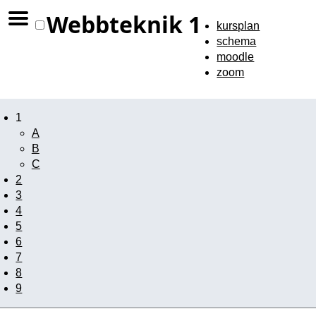
Webbteknik 1
kursplan
schema
moodle
zoom
1
A
B
C
2
3
4
5
6
7
8
9