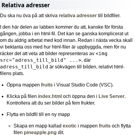
Relativa adresser
Du ska nu öva på att skriva
relativa adresser
till bildfiler.
I den här delen av labben kommer du att, kanske för första
gången, jobba i en html-fil. Det kan se ganska komplicerat ut
om du aldrig arbetat med kod innan. Redan i nästa vecka skall
vi bektanta oss med hur html-filer är uppbyggda, men för nu
<img
räcker det att veta att bilder representeras av
src="adress_till_bild" ...>
, där
adress_till_bild
är sökvägen till bilden, relativt html-
filens plats.
Öppna mappen
fruits
i Visual Studio Code (VSC).
Klicka på filen
index.html
och öppna den i
Live Server
.
Kontrollera att du ser bilder på fem frukter.
Flytta en bildfil till en ny mapp
Skapa en mapp kallad
exotic
i mappen
fruits
och flytta
filen
pineapple.png
dit.